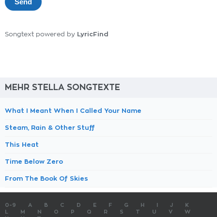
LyricFind
Songtext powered by
MEHR STELLA SONGTEXTE
What I Meant When I Called Your Name
Steam, Rain & Other Stuff
This Heat
Time Below Zero
From The Book Of Skies
0-9
A
B
C
D
E
F
G
H
I
J
K
L
M
N
O
P
Q
R
S
T
U
V
W