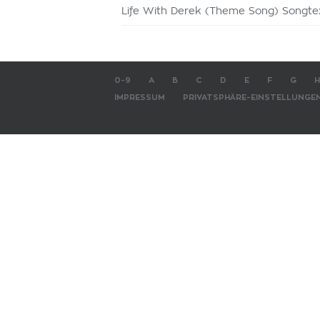
Life With Derek (Theme Song) Songte
0-9
A
B
C
D
E
F
G
H
IMPRESSUM
PRIVATSPHÄRE-EINSTELLUNGE