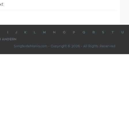
xt
I
J
K
L
M
N
O
P
Q
R
S
T
U
N ÄNDERN
SongtexteMania.com - Copyright © 2026 - All Rights Reserved