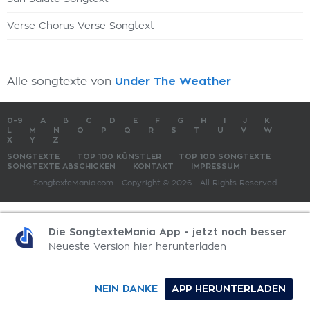
Verse Chorus Verse Songtext
Alle songtexte von
Under The Weather
0-9
A
B
C
D
E
F
G
H
I
J
K
L
M
N
O
P
Q
R
S
T
U
V
W
X
Y
Z
SONGTEXTE
TOP 100 KÜNSTLER
TOP 100 SONGTEXTE
SONGTEXTE ABSCHICKEN
KONTAKT
IMPRESSUM
SongtexteMania.com - Copyright © 2026 - All Rights Reserved
Die SongtexteMania App - jetzt noch besser
Neueste Version hier herunterladen
NEIN DANKE
APP HERUNTERLADEN