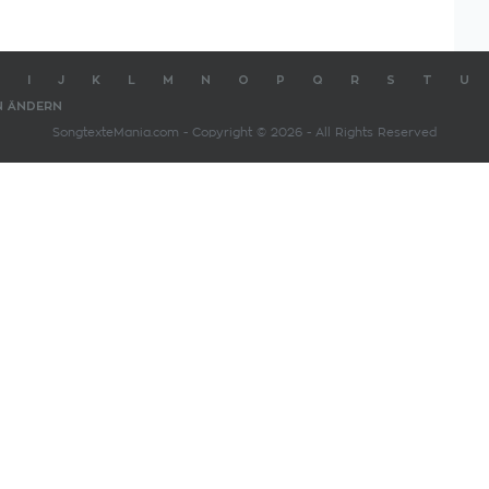
I
J
K
L
M
N
O
P
Q
R
S
T
U
N ÄNDERN
SongtexteMania.com - Copyright © 2026 - All Rights Reserved