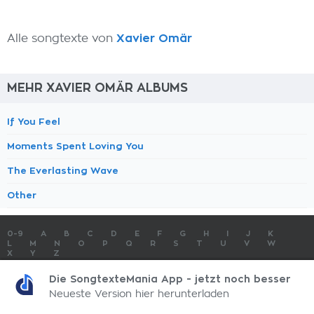
Alle songtexte von
Xavier Omär
MEHR XAVIER OMÄR ALBUMS
If You Feel
Moments Spent Loving You
The Everlasting Wave
Other
0-9
A
B
C
D
E
F
G
H
I
J
K
L
M
N
O
P
Q
R
S
T
U
V
W
X
Y
Z
SONGTEXTE
TOP 100 KÜNSTLER
TOP 100 SONGTEXTE
Die SongtexteMania App - jetzt noch besser
SONGTEXTE ABSCHICKEN
KONTAKT
IMPRESSUM
Neueste Version hier herunterladen
SongtexteMania.com - Copyright © 2026 - All Rights Reserved