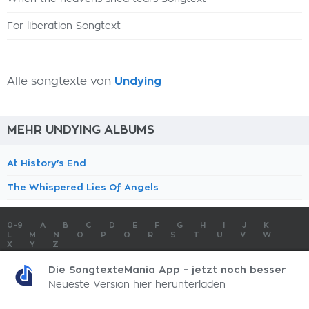
For liberation Songtext
Alle songtexte von
Undying
MEHR UNDYING ALBUMS
At History's End
The Whispered Lies Of Angels
0-9
A
B
C
D
E
F
G
H
I
J
K
L
M
N
O
P
Q
R
S
T
U
V
W
X
Y
Z
SONGTEXTE
TOP 100 KÜNSTLER
TOP 100 SONGTEXTE
Die SongtexteMania App - jetzt noch besser
SONGTEXTE ABSCHICKEN
KONTAKT
IMPRESSUM
Neueste Version hier herunterladen
SongtexteMania.com - Copyright © 2026 - All Rights Reserved