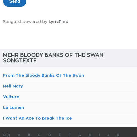
LyricFind
Songtext powered by
MEHR BLOODY BANKS OF THE SWAN
SONGTEXTE
From The Bloody Banks Of The Swan
Hell Mary
Vulture
La Lumen
I Want An Axe To Break The Ice
0-9
A
B
C
D
E
F
G
H
I
J
K