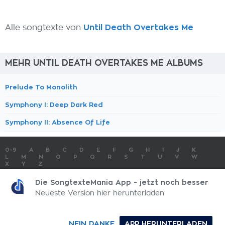
Alle songtexte von
Until Death Overtakes Me
MEHR UNTIL DEATH OVERTAKES ME ALBUMS
Prelude To Monolith
Symphony I: Deep Dark Red
Symphony II: Absence Of Life
0-9
A
B
C
D
E
F
G
H
I
J
K
L
M
N
O
P
Q
R
S
T
U
V
W
X
Y
Z
SONGTEXTE
TOP 100 KÜNSTLER
TOP 100 SONGTEXTE
Die SongtexteMania App - jetzt noch besser
SONGTEXTE ABSCHICKEN
KONTAKT
IMPRESSUM
Neueste Version hier herunterladen
SongtexteMania.com - Copyright © 2026 - All Rights Reserved
NEIN DANKE
APP HERUNTERLADEN