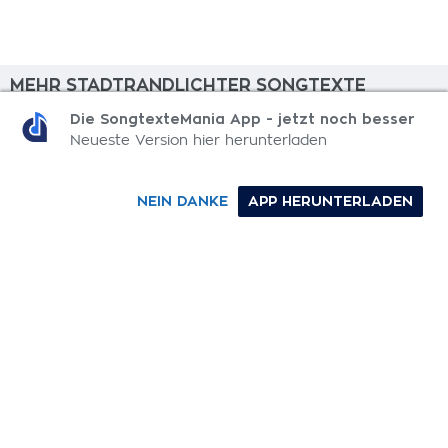
MEHR STADTRANDLICHTER SONGTEXTE
Die SongtexteMania App - jetzt noch besser
Freidrehen
Neueste Version hier herunterladen
LDKNH (RMX)
NEIN DANKE
APP HERUNTERLADEN
Pack Meine Sachen
Sein Song
Unter Strom
0-9
A
B
C
D
E
F
G
H
I
J
K
L
M
N
O
P
Q
R
S
T
U
V
W
X
Y
Z
SONGTEXTE
TOP 100 KÜNSTLER
TOP 100 SONGTEXTE
SONGTEXTE ABSCHICKEN
KONTAKT
IMPRESSUM
SongtexteMania.com - Copyright © 2026 - All Rights Reserved