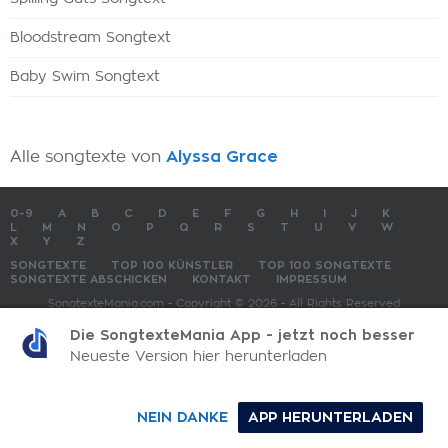
Bloodstream Songtext
Baby Swim Songtext
Alle songtexte von
Alyssa Grace
0-9
A
B
C
D
E
F
G
H
I
J
K
L
M
N
O
P
Q
R
S
T
U
V
W
X
Y
Z
SONGTEXTE
TOP 100 KÜNSTLER
TOP 100 SONGTEXTE
SONGTEXTE ABSCHICKEN
KONTAKT
IMPRESSUM
SongtexteMania.com - Copyright © 2026 - All Rights Reserved
Die SongtexteMania App - jetzt noch besser
Neueste Version hier herunterladen
NEIN DANKE
APP HERUNTERLADEN