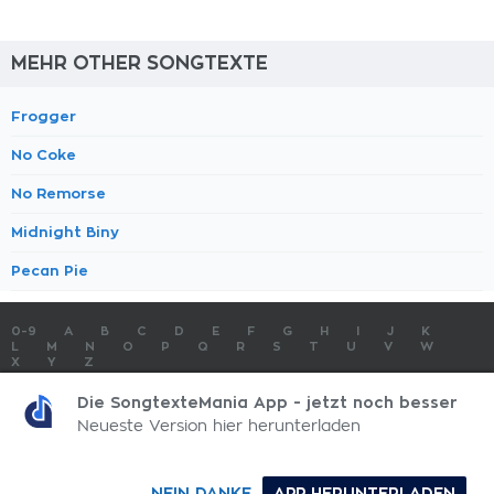
MEHR OTHER SONGTEXTE
Frogger
No Coke
No Remorse
Midnight Biny
Pecan Pie
0-9
A
B
C
D
E
F
G
H
I
J
K
L
M
N
O
P
Q
R
S
T
U
V
W
X
Y
Z
SONGTEXTE
TOP 100 KÜNSTLER
TOP 100 SONGTEXTE
Die SongtexteMania App - jetzt noch besser
SONGTEXTE ABSCHICKEN
KONTAKT
IMPRESSUM
Neueste Version hier herunterladen
SongtexteMania.com - Copyright © 2026 - All Rights Reserved
NEIN DANKE
APP HERUNTERLADEN