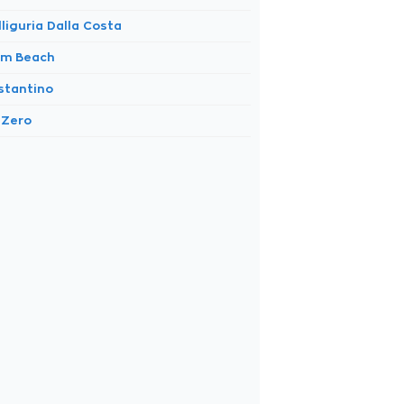
lliguria Dalla Costa
lm Beach
stantino
 Zero