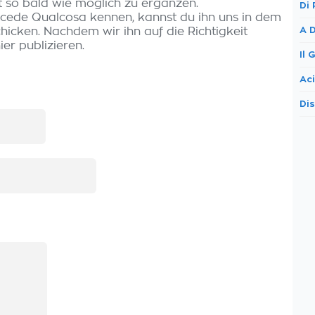
t so bald wie möglich zu ergänzen.
Di
uccede Qualcosa kennen, kannst du ihn uns in dem
A D
icken. Nachdem wir ihn auf die Richtigkeit
er publizieren.
Il
Ac
Di