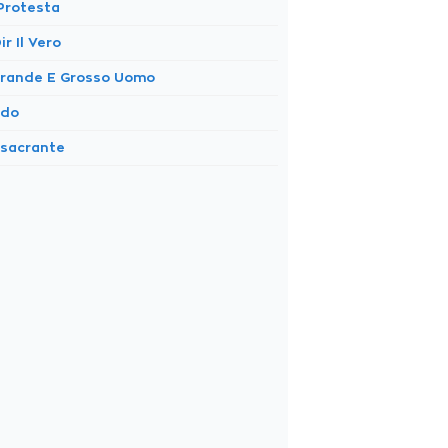
 Protesta
ir Il Vero
 Grande E Grosso Uomo
ido
ssacrante