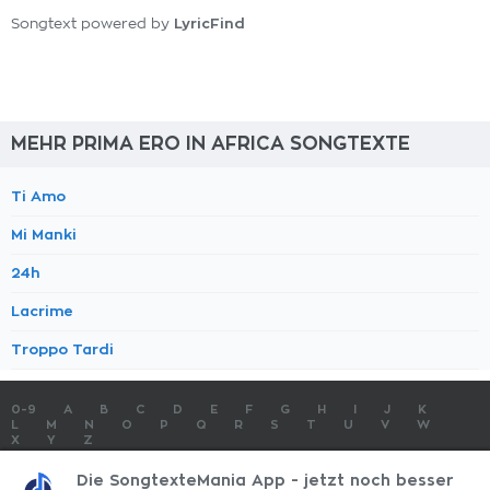
LyricFind
Songtext powered by
MEHR PRIMA ERO IN AFRICA SONGTEXTE
Ti Amo
Mi Manki
24h
Lacrime
Troppo Tardi
0-9
A
B
C
D
E
F
G
H
I
J
K
L
M
N
O
P
Q
R
S
T
U
V
W
X
Y
Z
SONGTEXTE
TOP 100 KÜNSTLER
TOP 100 SONGTEXTE
Die SongtexteMania App - jetzt noch besser
SONGTEXTE ABSCHICKEN
KONTAKT
IMPRESSUM