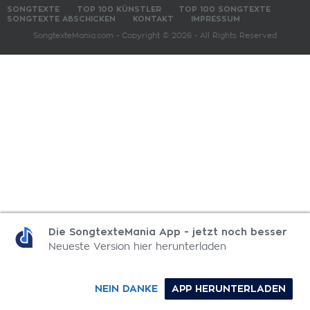
SONGTEXTE
TOP 100 KÜNSTLER
TOP 100 SONGTEXTE
SONGTEXTE ABSCHICKEN
KONTAKT
IMPRESSUM
SongtexteMania.com - Copyright © 2026 - All Rights Reserved
Die SongtexteMania App - jetzt noch besser
Neueste Version hier herunterladen
NEIN DANKE
APP HERUNTERLADEN