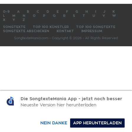
0-9
A
B
C
D
E
F
G
H
I
J
K
L
M
N
O
P
Q
R
S
T
U
V
W
X
Y
Z
SONGTEXTE
TOP 100 KÜNSTLER
TOP 100 SONGTEXTE
SONGTEXTE ABSCHICKEN
KONTAKT
IMPRESSUM
SongtexteMania.com - Copyright © 2026 - All Rights Reserved
Die SongtexteMania App - jetzt noch besser
Neueste Version hier herunterladen
NEIN DANKE
APP HERUNTERLADEN