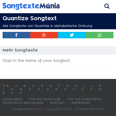
Quantize Songtext
Alle Songtexte von Quantize in alphabetische Ordnung
Mehr Songtexte
Stop! In the Name of Love Songtext
0-9
A
B
C
D
E
F
G
H
I
J
K
L
M
N
O
P
Q
R
S
T
U
V
W
X
Y
Z
SONGTEXTE
TOP 100 KÜNSTLER
TOP 100 SONGTEXTE
SONGTEXTE ABSCHICKEN
KONTAKT
IMPRESSUM
SongtexteMania.com - Copyright © 2026 - All Rights Reserved