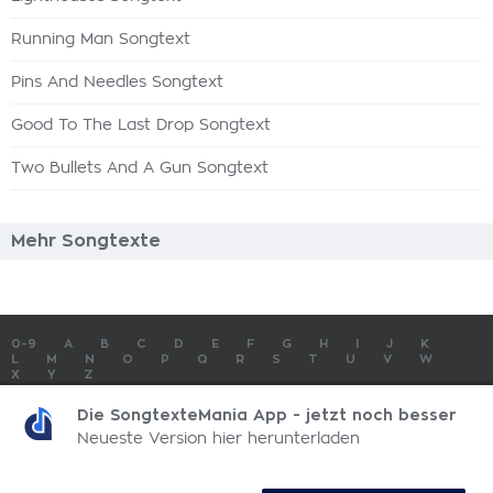
Running Man Songtext
Pins And Needles Songtext
Good To The Last Drop Songtext
Two Bullets And A Gun Songtext
Mehr Songtexte
0-9
A
B
C
D
E
F
G
H
I
J
K
L
M
N
O
P
Q
R
S
T
U
V
W
X
Y
Z
SONGTEXTE
TOP 100 KÜNSTLER
TOP 100 SONGTEXTE
Die SongtexteMania App - jetzt noch besser
SONGTEXTE ABSCHICKEN
KONTAKT
IMPRESSUM
Neueste Version hier herunterladen
SongtexteMania.com - Copyright © 2026 - All Rights Reserved