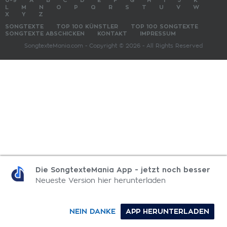
0-9
A
B
C
D
E
F
G
H
I
J
K
L
M
N
O
P
Q
R
S
T
U
V
W
X
Y
Z
SONGTEXTE
TOP 100 KÜNSTLER
TOP 100 SONGTEXTE
SONGTEXTE ABSCHICKEN
KONTAKT
IMPRESSUM
SongtexteMania.com - Copyright © 2026 - All Rights Reserved
Die SongtexteMania App - jetzt noch besser
Neueste Version hier herunterladen
NEIN DANKE
APP HERUNTERLADEN