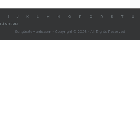
I
J
K
L
M
N
O
P
Q
R
S
T
U
N ÄNDERN
SongtexteMania.com - Copyright © 2026 - All Rights Reserved