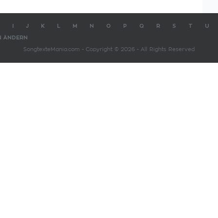
I
J
K
L
M
N
O
P
Q
R
S
T
U
N ÄNDERN
SongtexteMania.com - Copyright © 2026 - All Rights Reserved