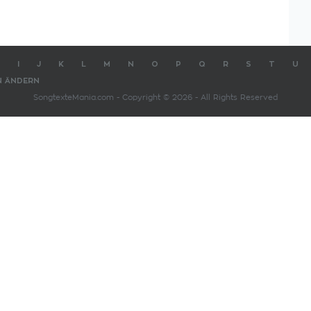
I
J
K
L
M
N
O
P
Q
R
S
T
U
N ÄNDERN
SongtexteMania.com - Copyright © 2026 - All Rights Reserved