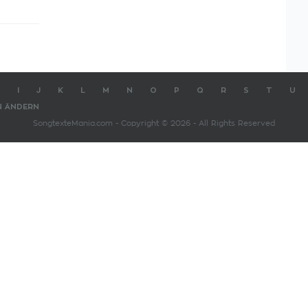
I
J
K
L
M
N
O
P
Q
R
S
T
U
N ÄNDERN
SongtexteMania.com - Copyright © 2026 - All Rights Reserved