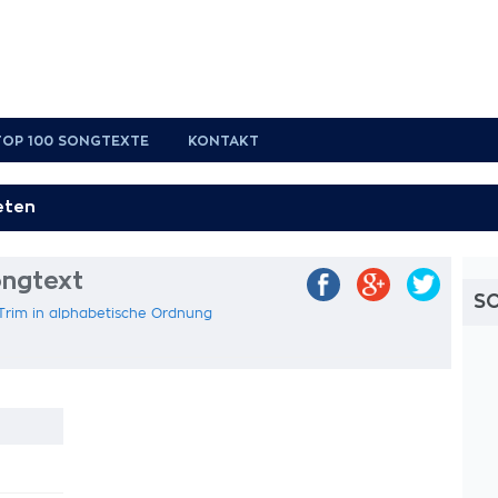
TOP 100 SONGTEXTE
KONTAKT
ongtext
S
 Trim in alphabetische Ordnung