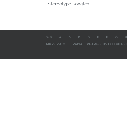
Stereotype Songtext
0-9
A
B
C
D
E
F
G
H
IMPRESSUM
PRIVATSPHÄRE-EINSTELLUNGE