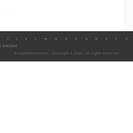
I
J
K
L
M
N
O
P
Q
R
S
T
U
N ÄNDERN
SongtexteMania.com - Copyright © 2026 - All Rights Reserved