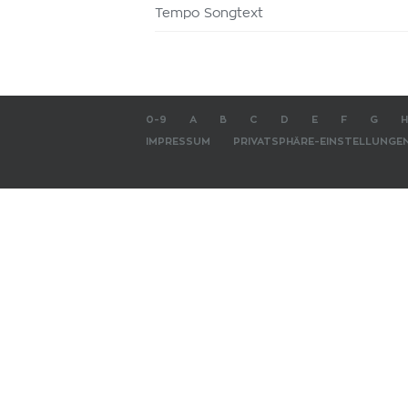
Tempo Songtext
0-9
A
B
C
D
E
F
G
H
IMPRESSUM
PRIVATSPHÄRE-EINSTELLUNGE