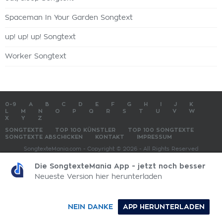
Spaceman In Your Garden Songtext
up! up! up! Songtext
Worker Songtext
0-9
A
B
C
D
E
F
G
H
I
J
K
L
M
N
O
P
Q
R
S
T
U
V
W
X
Y
Z
SONGTEXTE
TOP 100 KÜNSTLER
TOP 100 SONGTEXTE
SONGTEXTE ABSCHICKEN
KONTAKT
IMPRESSUM
SongtexteMania.com - Copyright © 2026 - All Rights Reserved
Die SongtexteMania App - jetzt noch besser
Neueste Version hier herunterladen
NEIN DANKE
APP HERUNTERLADEN