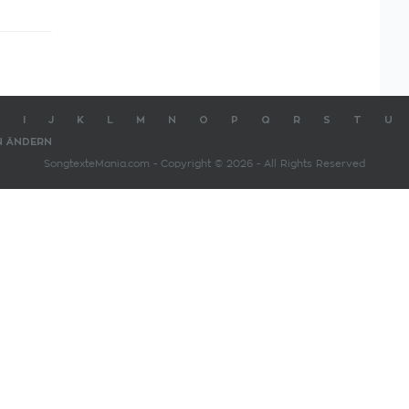
I
J
K
L
M
N
O
P
Q
R
S
T
U
N ÄNDERN
SongtexteMania.com - Copyright © 2026 - All Rights Reserved