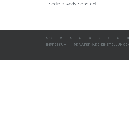
Sadie & Andy Songtext
0-9
A
B
C
D
E
F
G
H
IMPRESSUM
PRIVATSPHÄRE-EINSTELLUNGE