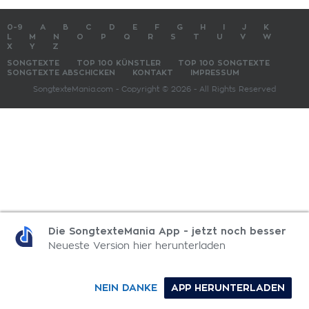
0-9
A
B
C
D
E
F
G
H
I
J
K
L
M
N
O
P
Q
R
S
T
U
V
W
X
Y
Z
SONGTEXTE
TOP 100 KÜNSTLER
TOP 100 SONGTEXTE
SONGTEXTE ABSCHICKEN
KONTAKT
IMPRESSUM
SongtexteMania.com - Copyright © 2026 - All Rights Reserved
Die SongtexteMania App - jetzt noch besser
Neueste Version hier herunterladen
NEIN DANKE
APP HERUNTERLADEN