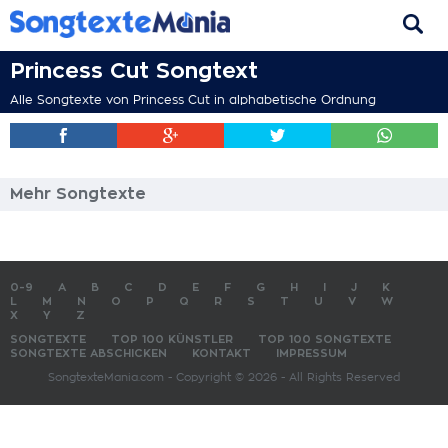
Princess Cut Songtext
Alle Songtexte von Princess Cut in alphabetische Ordnung
Mehr Songtexte
0-9
A
B
C
D
E
F
G
H
I
J
K
L
M
N
O
P
Q
R
S
T
U
V
W
X
Y
Z
SONGTEXTE
TOP 100 KÜNSTLER
TOP 100 SONGTEXTE
SONGTEXTE ABSCHICKEN
KONTAKT
IMPRESSUM
SongtexteMania.com - Copyright © 2026 - All Rights Reserved