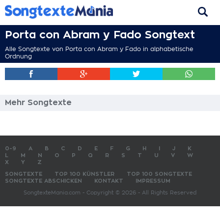
Porta con Abram y Fado Songtext
Alle Songtexte von Porta con Abram y Fado in alphabetische
Ordnung
Mehr Songtexte
0-9
A
B
C
D
E
F
G
H
I
J
K
L
M
N
O
P
Q
R
S
T
U
V
W
X
Y
Z
SONGTEXTE
TOP 100 KÜNSTLER
TOP 100 SONGTEXTE
SONGTEXTE ABSCHICKEN
KONTAKT
IMPRESSUM
SongtexteMania.com - Copyright © 2026 - All Rights Reserved