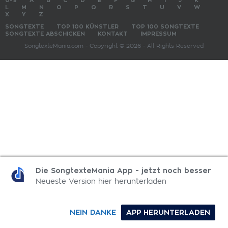
0-9
A
B
C
D
E
F
G
H
I
J
K
L
M
N
O
P
Q
R
S
T
U
V
W
X
Y
Z
SONGTEXTE
TOP 100 KÜNSTLER
TOP 100 SONGTEXTE
SONGTEXTE ABSCHICKEN
KONTAKT
IMPRESSUM
SongtexteMania.com - Copyright © 2026 - All Rights Reserved
Die SongtexteMania App - jetzt noch besser
Neueste Version hier herunterladen
NEIN DANKE
APP HERUNTERLADEN