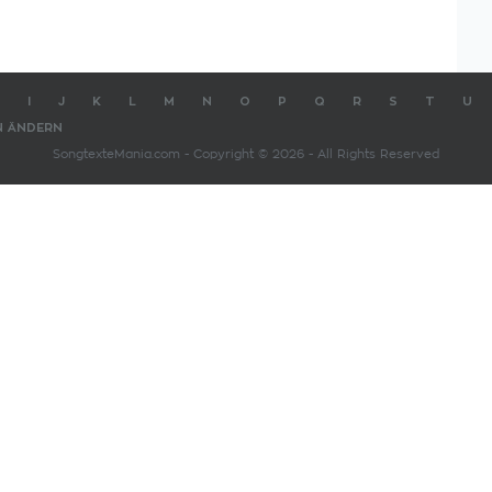
I
J
K
L
M
N
O
P
Q
R
S
T
U
N ÄNDERN
SongtexteMania.com - Copyright © 2026 - All Rights Reserved