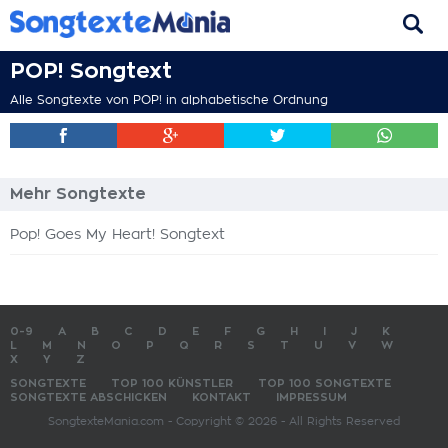
POP! Songtext
Alle Songtexte von POP! in alphabetische Ordnung
Mehr Songtexte
Pop! Goes My Heart! Songtext
0-9
A
B
C
D
E
F
G
H
I
J
K
L
M
N
O
P
Q
R
S
T
U
V
W
X
Y
Z
SONGTEXTE
TOP 100 KÜNSTLER
TOP 100 SONGTEXTE
SONGTEXTE ABSCHICKEN
KONTAKT
IMPRESSUM
SongtexteMania.com - Copyright © 2026 - All Rights Reserved