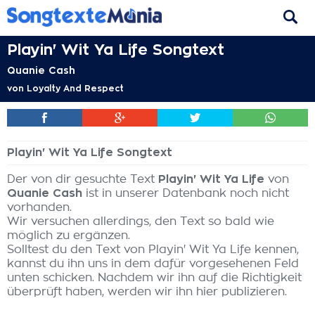
Playin' Wit Ya Life Songtext
Quanie Cash
von
Loyalty And Respect
Playin' Wit Ya Life Songtext
Der von dir gesuchte Text
Playin' Wit Ya Life
von
Quanie Cash
ist in unserer Datenbank noch nicht
vorhanden.
Wir versuchen allerdings, den Text so bald wie
möglich zu ergänzen.
Solltest du den Text von Playin' Wit Ya Life kennen,
kannst du ihn uns in dem dafür vorgesehenen Feld
unten schicken. Nachdem wir ihn auf die Richtigkeit
überprüft haben, werden wir ihn hier publizieren.