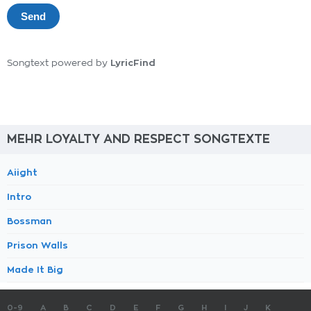
LyricFind
Songtext powered by
MEHR LOYALTY AND RESPECT SONGTEXTE
Aiight
Intro
Bossman
Prison Walls
Made It Big
0-9
A
B
C
D
E
F
G
H
I
J
K