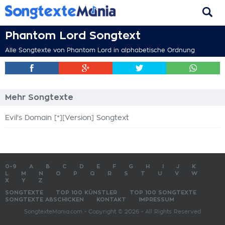
Phantom Lord Songtext
Alle Songtexte von Phantom Lord in alphabetische Ordnung
Mehr Songtexte
Evil's Domain [*][Version] Songtext
0-9
A
B
C
D
E
F
G
H
I
J
K
L
M
N
O
P
Q
R
S
T
U
V
W
X
Y
Z
SONGTEXTE
TOP 100 KÜNSTLER
TOP 100 SONGTEXTE
SONGTEXTE ABSCHICKEN
KONTAKT
IMPRESSUM
SongtexteMania.com - Copyright © 2026 - All Rights Reserved