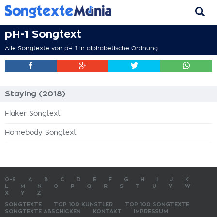
pH-1 Songtext
Alle Songtexte von pH-1 in alphabetische Ordnung
Staying (2018)
Flaker Songtext
Homebody Songtext
0-9
A
B
C
D
E
F
G
H
I
J
K
L
M
N
O
P
Q
R
S
T
U
V
W
X
Y
Z
SONGTEXTE
TOP 100 KÜNSTLER
TOP 100 SONGTEXTE
SONGTEXTE ABSCHICKEN
KONTAKT
IMPRESSUM