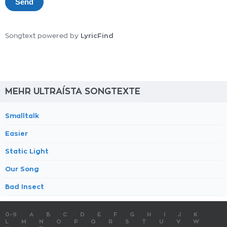
LyricFind
Songtext powered by
MEHR ULTRAÍSTA SONGTEXTE
Smalltalk
Easier
Static Light
Our Song
Bad Insect
0-9
A
B
C
D
E
F
G
H
I
J
K
L
M
N
O
P
Q
R
S
T
U
V
W