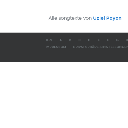
Alle songtexte von
Uziel Payan
0-9
A
B
C
D
E
F
G
H
IMPRESSUM
PRIVATSPHÄRE-EINSTELLUNGE