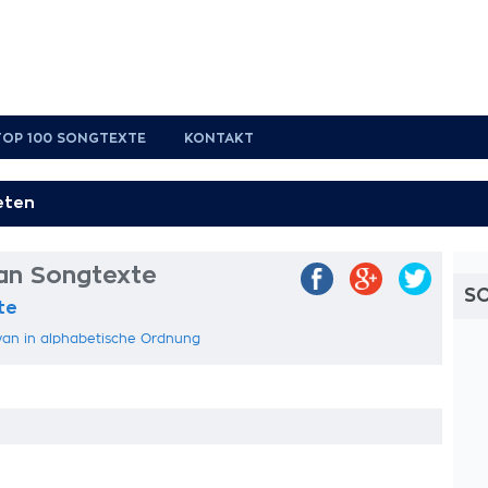
TOP 100 SONGTEXTE
KONTAKT
yan Songtexte
S
te
yan in alphabetische Ordnung