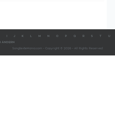
I
J
K
L
M
N
O
P
Q
R
S
T
U
N ÄNDERN
SongtexteMania.com - Copyright © 2026 - All Rights Reserved