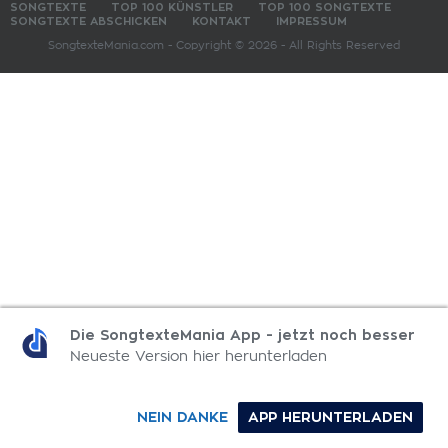
SONGTEXTE
TOP 100 KÜNSTLER
TOP 100 SONGTEXTE
SONGTEXTE ABSCHICKEN
KONTAKT
IMPRESSUM
SongtexteMania.com - Copyright © 2026 - All Rights Reserved
Die SongtexteMania App - jetzt noch besser
Neueste Version hier herunterladen
NEIN DANKE
APP HERUNTERLADEN