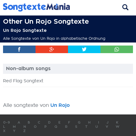
Other Un Rojo Songtexte
Un Rojo Songtexte
Alle Songtexte von Un Rojo in alphabetische Ordnung
Non-album songs
Red Flag Songtext
Alle songtexte von
Un Rojo
0-9
A
B
C
D
E
F
G
H
I
J
K
L
M
N
O
P
Q
R
S
T
U
V
W
X
Y
Z