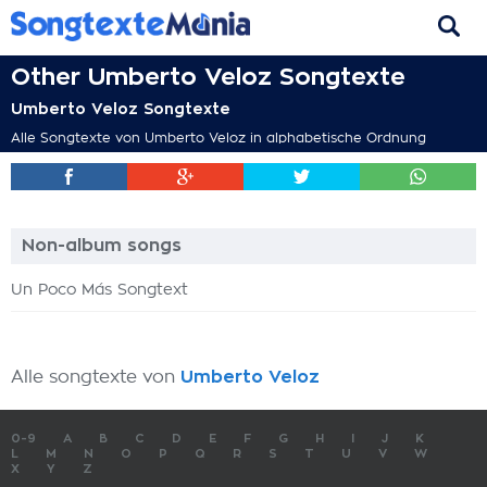
Other Umberto Veloz Songtexte
Umberto Veloz Songtexte
Alle Songtexte von Umberto Veloz in alphabetische Ordnung
Non-album songs
Un Poco Más Songtext
Alle songtexte von
Umberto Veloz
0-9
A
B
C
D
E
F
G
H
I
J
K
L
M
N
O
P
Q
R
S
T
U
V
W
X
Y
Z