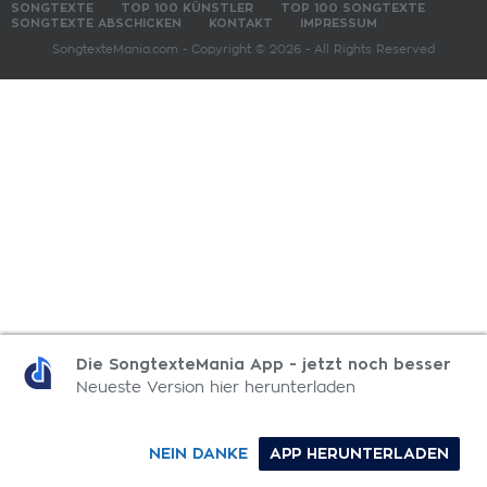
SONGTEXTE
TOP 100 KÜNSTLER
TOP 100 SONGTEXTE
SONGTEXTE ABSCHICKEN
KONTAKT
IMPRESSUM
SongtexteMania.com - Copyright © 2026 - All Rights Reserved
Die SongtexteMania App - jetzt noch besser
Neueste Version hier herunterladen
NEIN DANKE
APP HERUNTERLADEN