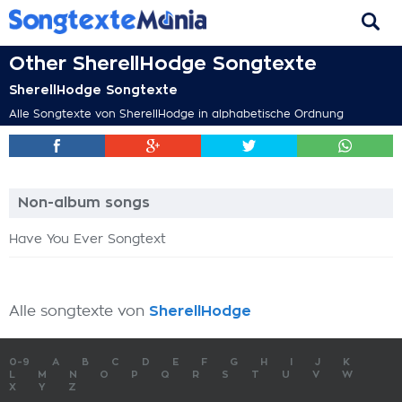
Other SherellHodge Songtexte
SherellHodge Songtexte
Alle Songtexte von SherellHodge in alphabetische Ordnung
Non-album songs
Have You Ever Songtext
Alle songtexte von
SherellHodge
0-9
A
B
C
D
E
F
G
H
I
J
K
L
M
N
O
P
Q
R
S
T
U
V
W
X
Y
Z