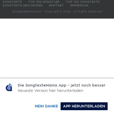
SONGTEXTE
TOP 100 KÜNSTLER
TOP 100 SONGTEXTE
SONGTEXTE ABSCHICKEN
KONTAKT
IMPRESSUM
SongtexteMania.com - Copyright © 2026 - All Rights Reserved
Die SongtexteMania App - jetzt noch besser
Neueste Version hier herunterladen
NEIN DANKE
APP HERUNTERLADEN