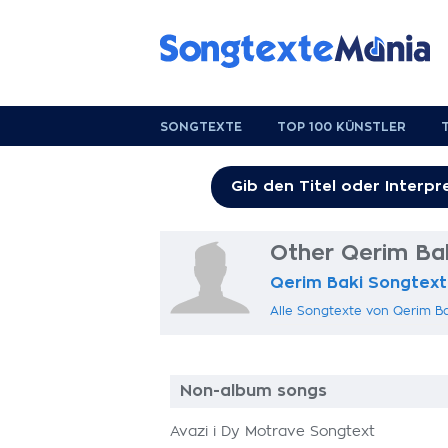
SONGTEXTE
TOP 100 KÜNSTLER
Other Qerim Ba
Qerim Baki Songtex
Alle Songtexte von Qerim B
Non-album songs
Avazi i Dy Motrave Songtext