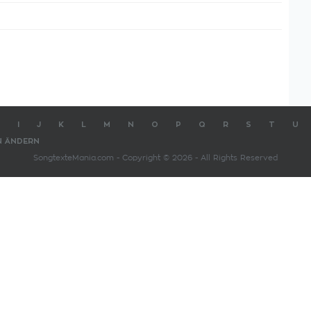
I
J
K
L
M
N
O
P
Q
R
S
T
U
N ÄNDERN
SongtexteMania.com - Copyright © 2026 - All Rights Reserved