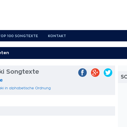
TOP 100 SONGTEXTE
KONTAKT
ki Songtexte
S
te
aki in alphabetische Ordnung