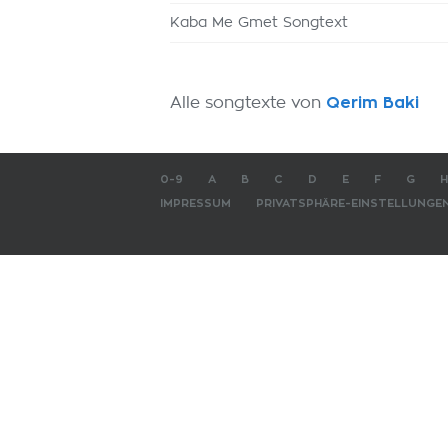
Kaba Me Gmet Songtext
Alle songtexte von
Qerim Baki
0-9
A
B
C
D
E
F
G
H
IMPRESSUM
PRIVATSPHÄRE-EINSTELLUNGE