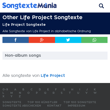
Other Life Project Songtexte
Life Project Songtexte
Alle Songtexte von Life Project in alphabetische Ordnung
Non-album songs
Alle songtexte von
Life Project
0-9
A
B
C
D
E
F
G
H
I
J
K
L
M
N
O
P
Q
R
S
T
U
V
W
X
Y
Z
SONGTEXTE
TOP 100 KÜNSTLER
TOP 100 SONGTEXTE
SONGTEXTE ABSCHICKEN
KONTAKT
IMPRESSUM