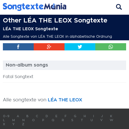
Other LÉA THE LEOX Songtexte
LÉA THE LEOX Songtexte
Alle Songtexte von LÉA THE LEOX in alphabetische Ordnung
Non-album songs
Fatal Songtext
Alle songtexte von
LÉA THE LEOX
0-9
A
B
C
D
E
F
G
H
I
J
K
L
M
N
O
P
Q
R
S
T
U
V
W
X
Y
Z