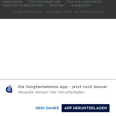
SONGTEXTE
TOP 100 KÜNSTLER
TOP 100 SONGTEXTE
SONGTEXTE ABSCHICKEN
KONTAKT
IMPRESSUM
SongtexteMania.com - Copyright © 2026 - All Rights Reserved
Die SongtexteMania App - jetzt noch besser
Neueste Version hier herunterladen
NEIN DANKE
APP HERUNTERLADEN