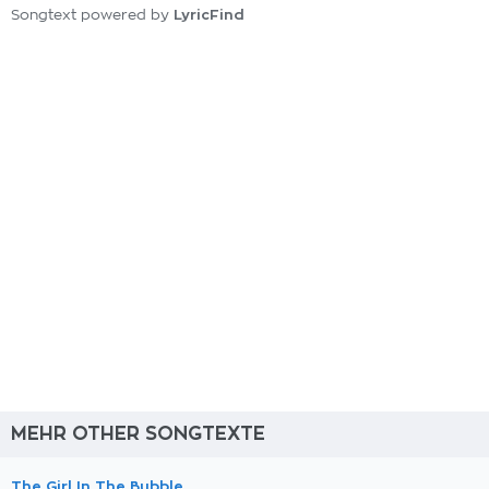
LyricFind
Songtext powered by
MEHR OTHER SONGTEXTE
The Girl In The Bubble