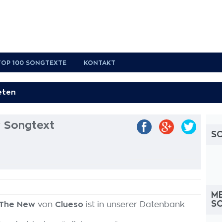
TOP 100 SONGTEXTE
KONTAKT
 Songtext
S
M
S
 The New
von
Clueso
ist in unserer Datenbank