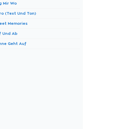
g Mir Wo
tro (Text Und Ton)
eet Memories
f Und Ab
nne Geht Auf