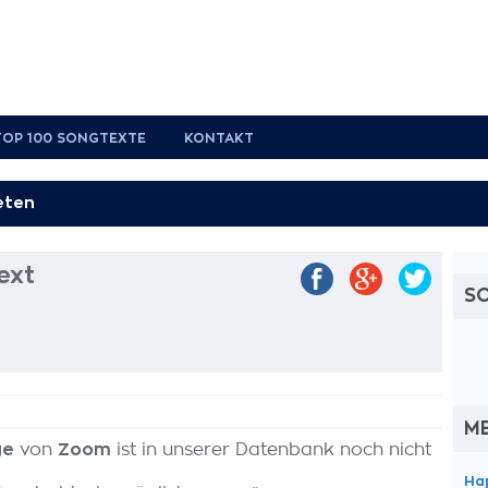
TOP 100 SONGTEXTE
KONTAKT
ext
S
M
ge
von
Zoom
ist in unserer Datenbank noch nicht
Ha