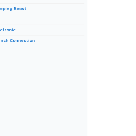
eeping Beast
ctronic
ench Connection