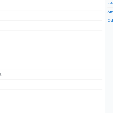
L'
Am
Ot
t