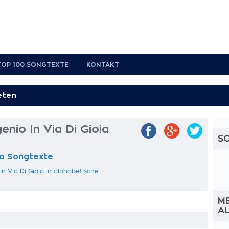
TOP 100 SONGTEXTE
KONTAKT
enio In Via Di Gioia
S
oia Songtexte
n Via Di Gioia in alphabetische
ME
A