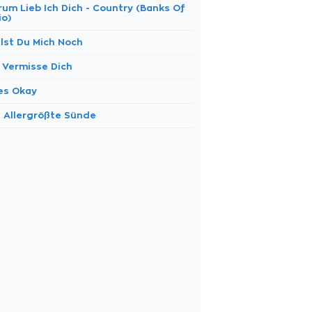
rum Lieb Ich Dich - Country (Banks Of
io)
llst Du Mich Noch
h Vermisse Dich
les Okay
e Allergrößte Sünde