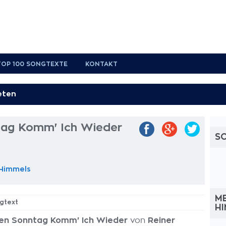
TOP 100 SONGTEXTE
KONTAKT
tag Komm' Ich Wieder
S
 Himmels
ME
gtext
H
en Sonntag Komm' Ich Wieder
von
Reiner