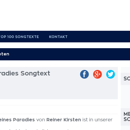
TOP 100 SONGTEXTE
KONTAKT
radies Songtext
S
M
S
eines Paradies
von
Reiner Kirsten
ist in unserer