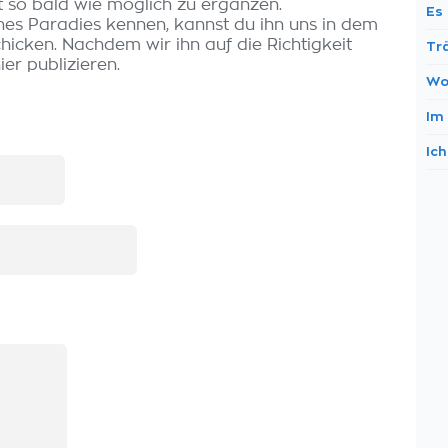
t so bald wie möglich zu ergänzen.
Es 
ines Paradies kennen, kannst du ihn uns in dem
icken. Nachdem wir ihn auf die Richtigkeit
Tr
er publizieren.
Wo
Im 
Ich