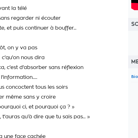
ant la télé
, sans regarder ni écouter
S
e, et puis continuer à bouffer...
tôt, on y va pas
 c'qu'on nous dira
M
ça, c'est d'absorber sans réflexion
Bi
'information.....
s concoctent tous les soirs
ter même sans y croire
ourquoi ci, et pourquoi ça ? »
t'auras qu'à dire que tu sais pas... »
 y a une face cachée