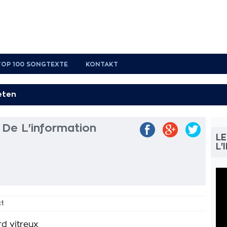
TOP 100 SONGTEXTE
KONTAKT
 De L'information
L
L'
xt
rd vitreux